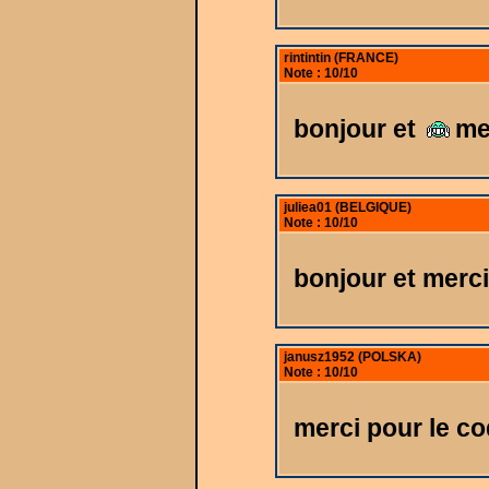
rintintin (FRANCE)
Note : 10/10
bonjour et
me
juliea01 (BELGIQUE)
Note : 10/10
bonjour et merc
janusz1952 (POLSKA)
Note : 10/10
merci pour le c