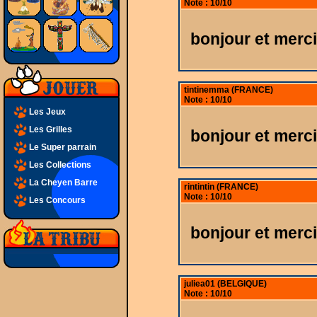
Note : 10/10
bonjour et merci
tintinemma (FRANCE)
Note : 10/10
Les Jeux
Les Grilles
bonjour et merci
Le Super parrain
Les Collections
La Cheyen Barre
rintintin (FRANCE)
Note : 10/10
Les Concours
bonjour et merci
juliea01 (BELGIQUE)
Note : 10/10