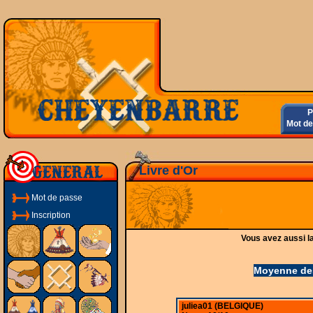
Pse
Mot d
Livre d'Or
Mot de passe
Inscription
Vous avez aussi la
Moyenne des
juliea01 (BELGIQUE)