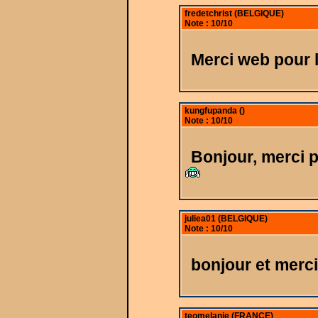
fredetchrist (BELGIQUE)
Note : 10/10
Merci web pour 
kungfupanda ()
Note : 10/10
Bonjour, merci 
juliea01 (BELGIQUE)
Note : 10/10
bonjour et merc
teomelanie (FRANCE)