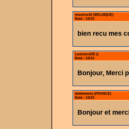
maurice42 (BELGIQUE)
Note : 10/10
bien recu mes c
LaurenceDE ()
Note : 10/10
Bonjour, Merci p
tintinemma (FRANCE)
Note : 10/10
Bonjour et merc